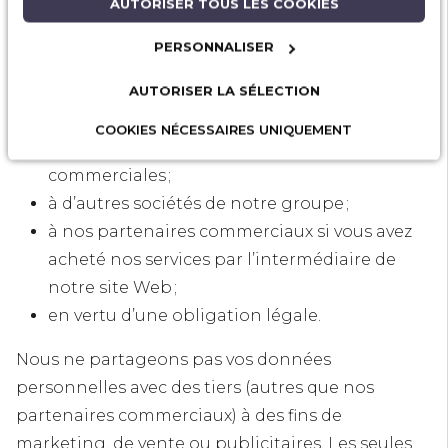
AUTORISER TOUS LES COOKIES
règle générale, nous ne divulguons pas les
données que vous nous fournissez, sauf dans les
PERSONNALISER
circonstances suivantes :
AUTORISER LA SÉLECTION
à un acheteur potentiel si nous voulons
COOKIES NÉCESSAIRES UNIQUEMENT
vendre notre entreprise ou nos unités
commerciales ;
à d’autres sociétés de notre groupe ;
à nos partenaires commerciaux si vous avez
acheté nos services par l’intermédiaire de
notre site Web ;
en vertu d’une obligation légale.
Nous ne partageons pas vos données
personnelles avec des tiers (autres que nos
partenaires commerciaux) à des fins de
marketing, de vente ou publicitaires. Les seules