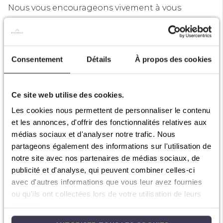
Nous vous encourageons vivement à vous
familiariser avec les politiques de confidentialité
de ces tiers.
Pour protéger certaines données personnelles
Consentement
Détails
À propos des cookies
fournies par les utilisateurs de notre site Web,
nous veillons à ce que notre site Web soit
Ce site web utilise des cookies.
protégé par un certificat SSL. Les informations
Les cookies nous permettent de personnaliser le contenu
sensibles telles que les numéros de carte de
et les annonces, d'offrir des fonctionnalités relatives aux
crédit, de pièces d’identité et les identifiants de
médias sociaux et d'analyser notre trafic. Nous
connexion peuvent ainsi être transmises en
partageons également des informations sur l'utilisation de
toute sécurité.
notre site avec nos partenaires de médias sociaux, de
publicité et d'analyse, qui peuvent combiner celles-ci
Divulgation
avec d'autres informations que vous leur avez fournies
Beaureale fait preuve d’une extrême prudence en
ou qu'ils ont collectées lors de votre utilisation de leurs
ce qui concerne le stockage et le traitement de
services.
vos données personnelles. Par conséquent, en