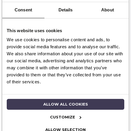
Consent
Details
About
Beleg in een toekomstplan
Met duurzame vakantieparkbeleggingen en een
This website uses cookies
goed strategisch plan, realiseren wij succesvolle
We use cookies to personalise content and ads, to
lange termijnplannen. Wilt u zelf bijdragen in
provide social media features and to analyse our traffic.
een van onze projecten? Meld u dan vandaag
We also share information about your use of our site with
nog bij Beaureale Investments uit Goes
our social media, advertising and analytics partners who
may combine it with other information that you’ve
aan!
Aanmelden
kan eenvoudig middels een
provided to them or that they’ve collected from your use
persoonlijk account. Heeft u vragen over
of their services.
duurzame beleggingen voor een vakantiepark?
Neem dan contact met ons op via
+31 (0)88 00 33
700
.
ALLOW ALL COOKIES
Wilt u gelijk starten met investeren?
CUSTOMIZE
ALLOW SELECTION
Maak account aan