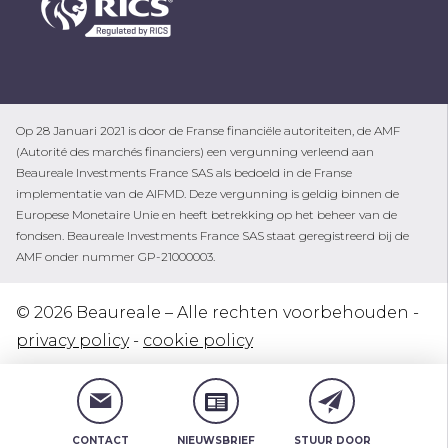
Op 28 Januari 2021 is door de Franse financiële autoriteiten, de AMF
(Autorité des marchés financiers) een vergunning verleend aan
Beaureale Investments France SAS als bedoeld in de Franse
implementatie van de AIFMD. Deze vergunning is geldig binnen de
Europese Monetaire Unie en heeft betrekking op het beheer van de
fondsen. Beaureale Investments France SAS staat geregistreerd bij de
AMF onder nummer GP-21000003.
© 2026 Beaureale – Alle rechten voorbehouden -
privacy policy
-
cookie policy
Ontwerp en realisatie
Nilsson
CONTACT
NIEUWSBRIEF
STUUR DOOR